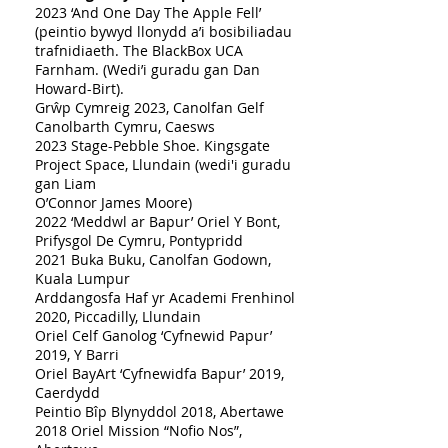
2023 ‘And One Day The Apple Fell’
(peintio bywyd llonydd a’i bosibiliadau
trafnidiaeth. The BlackBox UCA
Farnham. (Wedi’i guradu gan Dan
Howard-Birt).
Grŵp Cymreig 2023, Canolfan Gelf
Canolbarth Cymru, Caesws
2023 Stage-Pebble Shoe. Kingsgate
Project Space, Llundain (wedi'i guradu
gan Liam
O’Connor James Moore)
2022 ‘Meddwl ar Bapur’ Oriel Y Bont,
Prifysgol De Cymru, Pontypridd
2021 Buka Buku, Canolfan Godown,
Kuala Lumpur
Arddangosfa Haf yr Academi Frenhinol
2020, Piccadilly, Llundain
Oriel Celf Ganolog ‘Cyfnewid Papur’
2019, Y Barri
Oriel BayArt ‘Cyfnewidfa Bapur’ 2019,
Caerdydd
Peintio Bîp Blynyddol 2018, Abertawe
2018 Oriel Mission “Nofio Nos”,