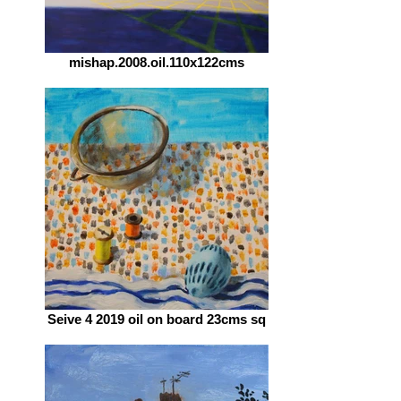
mishap.2008.oil.110x122cms
Seive 4 2019 oil on board 23cms sq