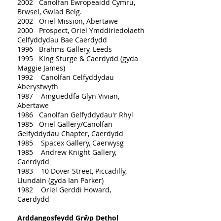
2002 Canolfan Ewropeaidd Cymru,
Brwsel, Gwlad Belg.
2002 Oriel Mission, Abertawe
2000 Prospect, Oriel Ymddiriedolaeth
Celfyddydau Bae Caerdydd
1996 Brahms Gallery, Leeds
1995 King Sturge & Caerdydd (gyda
Maggie James)
1992 Canolfan Celfyddydau
Aberystwyth
1987 Amgueddfa Glyn Vivian,
Abertawe
1986 Canolfan Gelfyddydau'r Rhyl
1985 Oriel Gallery/Canolfan
Gelfyddydau Chapter, Caerdydd
1985 Spacex Gallery, Caerwysg
1985 Andrew Knight Gallery,
Caerdydd
1983 10 Dover Street, Piccadilly,
Llundain (gyda Ian Parker)
1982 Oriel Gerddi Howard,
Caerdydd
Arddangosfeydd Grŵp Dethol