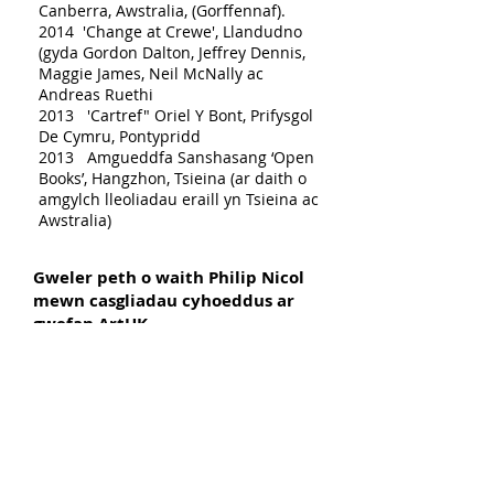
Canberra, Awstralia, (Gorffennaf).
2014 'Change at Crewe', Llandudno
(gyda Gordon Dalton, Jeffrey Dennis,
Maggie James, Neil McNally ac
Andreas Ruethi
2013 'Cartref" Oriel Y Bont, Prifysgol
De Cymru, Pontypridd
2013 Amgueddfa Sanshasang ‘Open
Books’, Hangzhon, Tsieina (ar daith o
amgylch lleoliadau eraill yn Tsieina ac
Awstralia)
Gweler peth o waith Philip Nicol
mewn casgliadau cyhoeddus ar
gwefan
ArtUK
.
Ers y 1980au mae Philip Nicol wedi
arddangos ei waith mewn llawer o
orielau a lleoliadau yn y DU ac mewn
mannau eraill, gan gynnwys Brno,
Bratislava, Kuala Lumpur, Ottowa,
Canberra, Hangzhon, Stuttgart, Berlin,