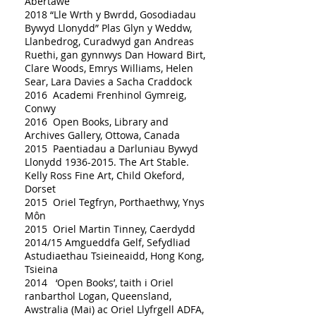
Abertawe
2018 “Lle Wrth y Bwrdd, Gosodiadau
Bywyd Llonydd” Plas Glyn y Weddw,
Llanbedrog, Curadwyd gan Andreas
Ruethi, gan gynnwys Dan Howard Birt,
Clare Woods, Emrys Williams, Helen
Sear, Lara Davies a Sacha Craddock
2016 Academi Frenhinol Gymreig,
Conwy
2016 Open Books, Library and
Archives Gallery, Ottowa, Canada
2015 Paentiadau a Darluniau Bywyd
Llonydd 1936-2015. The Art Stable.
Kelly Ross Fine Art, Child Okeford,
Dorset
2015 Oriel Tegfryn, Porthaethwy, Ynys
Môn
2015 Oriel Martin Tinney, Caerdydd
2014/15 Amgueddfa Gelf, Sefydliad
Astudiaethau Tsieineaidd, Hong Kong,
Tsieina
2014 ‘Open Books’, taith i Oriel
ranbarthol Logan, Queensland,
Awstralia (Mai) ac Oriel Llyfrgell ADFA,