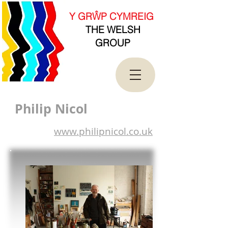
new Date().getTime(),event:'gtm.js'});var
f=d.getElementsByTagName(s)[0],
Y GRŴP CYMREIG
j=d.createElement(s),dl=l!='dataLayer'?'&l='+l:'';j.asy
THE WELSH
nc=true;j.src=
'https://www.googletagmanager.com/gtm.js?
GROUP
id='+i+dl;f.parentNode.insertBefore(j,f);
})(window,document,'script','dataLayer','GTM-
T4QK2CJ');</script>
<!-- End Google Tag Manager -->
Philip Nicol
www.philipnicol.co.uk