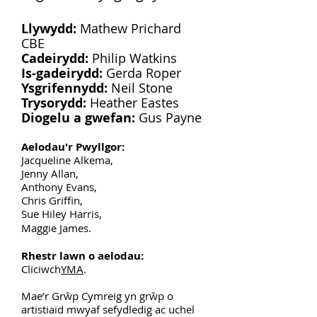
Llywydd:
Mathew Prichard
CBE
Cadeirydd:
Philip Watkins
Is-gadeirydd:
Gerda Roper
Ysgrifennydd:
Neil Stone
Trysorydd:
Heather Eastes
Diogelu a gwefan:
Gus Payne
Aelodau'r Pwyllgor:
Jacqueline Alkema,
Jenny Allan,
Anthony Evans,
Chris Griffin,
Sue Hiley Harris,
Maggie James
.
Rhestr lawn o aelodau:
Cliciwch
YMA
.
Mae’r Grŵp Cymreig yn grŵp o
artistiaid mwyaf sefydledig ac uchel