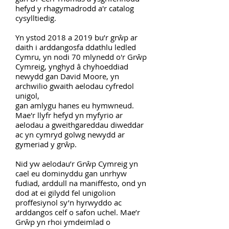
hefyd y rhagymadrodd a'r catalog
cysylltiedig.
Yn ystod 2018 a 2019 bu’r grŵp ar
daith i arddangosfa ddathlu ledled
Cymru, yn nodi 70 mlynedd o'r
Grŵp
Cymreig
, ynghyd â chyhoeddiad
newydd gan David Moore, yn
archwilio gwaith aelodau cyfredol
unigol,
gan amlygu hanes eu hymwneud.
Mae'r llyfr hefyd yn myfyrio ar
aelodau a gweithgareddau diweddar
ac yn cymryd golwg newydd ar
gymeriad y grŵp.
Nid yw aelodau’r Grŵp Cymreig yn
cael eu dominyddu gan unrhyw
fudiad, arddull na maniffesto, ond yn
dod at ei gilydd fel unigolion
proffesiynol sy’n hyrwyddo ac
arddangos celf o safon uchel. Mae’r
Grŵp yn rhoi ymdeimlad o