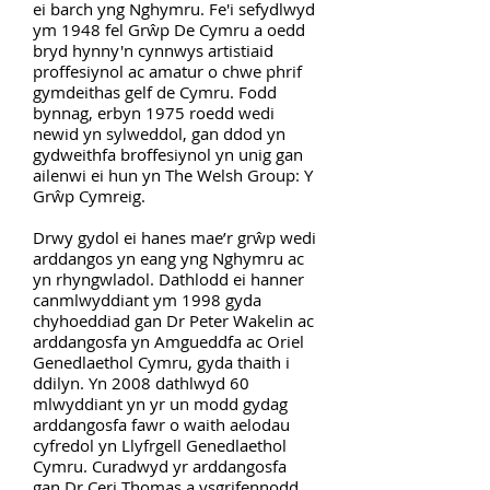
ei barch yng Nghymru. Fe'i sefydlwyd
ym 1948 fel Grŵp De Cymru a oedd
bryd hynny'n cynnwys artistiaid
proffesiynol ac amatur o chwe phrif
gymdeithas gelf de Cymru. Fodd
bynnag, erbyn 1975 roedd wedi
newid yn sylweddol, gan ddod yn
gydweithfa broffesiynol yn unig gan
ailenwi ei hun yn The Welsh Group: Y
Grŵp Cymreig.
Drwy gydol ei hanes mae’r grŵp wedi
arddangos yn eang yng Nghymru ac
yn rhyngwladol. Dathlodd ei hanner
canmlwyddiant ym 1998 gyda
chyhoeddiad gan Dr Peter Wakelin ac
arddangosfa yn Amgueddfa ac Oriel
Genedlaethol Cymru, gyda thaith i
ddilyn. Yn 2008 dathlwyd 60
mlwyddiant yn yr un modd gydag
arddangosfa fawr o waith aelodau
cyfredol yn Llyfrgell Genedlaethol
Cymru. Curadwyd yr arddangosfa
gan Dr Ceri Thomas a ysgrifennodd