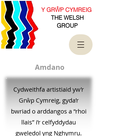
new Date().getTime(),event:'gtm.js'});var
f=d.getElementsByTagName(s)[0],
Y GRŴP CYMREIG
j=d.createElement(s),dl=l!='dataLayer'?'&l='+l:'';j.asy
THE WELSH
nc=true;j.src=
'https://www.googletagmanager.com/gtm.js?
GROUP
id='+i+dl;f.parentNode.insertBefore(j,f);
})(window,document,'script','dataLayer','GTM-
T4QK2CJ');</script>
<!-- End Google Tag Manager -->
A
mdano
Cydweithfa artistiaid yw’r
Grŵp Cymreig, gyda’r
bwriad o arddangos a “rhoi
llais” i’r celfyddydau
gweledol yng Nghymru.