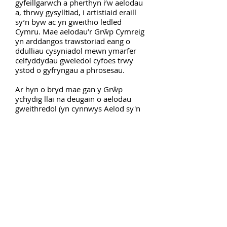
gyfeillgarwch a pherthyn i’w aelodau
a, thrwy gysylltiad, i artistiaid eraill
sy’n byw ac yn gweithio ledled
Cymru. Mae aelodau’r Grŵp Cymreig
yn arddangos trawstoriad eang o
ddulliau cysyniadol mewn ymarfer
celfyddydau gweledol cyfoes trwy
ystod o gyfryngau a phrosesau.
Ar hyn o bryd mae gan y Grŵp
ychydig llai na deugain o aelodau
gweithredol (yn cynnwys Aelod sy'n
cael ei Fentora gan y Cadeirydd yn
achlysurol) wedi'u lleoli ar draws
Cymru gyfan. Mae ei haelodau
ymhlith yr ymarferwyr mwyaf
adnabyddus ac uchel eu parch sy'n
gweithio yn y celfyddydau gweledol
yng Nghymru.
Darllen pellach:
Y Grwp Cymreig yn 70 oed
, David