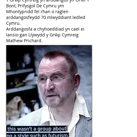
Bont, Prifysgol De Cymru ym
Mhontypridd fel rhan o raglen
arddangosfeydd 70 mlwyddiant ledled
Cymru.
Arddangosfa a chyhoeddiad yn cael ei
lansio gan Llywydd
y Grŵp Cymreig
Mathew Prichard.