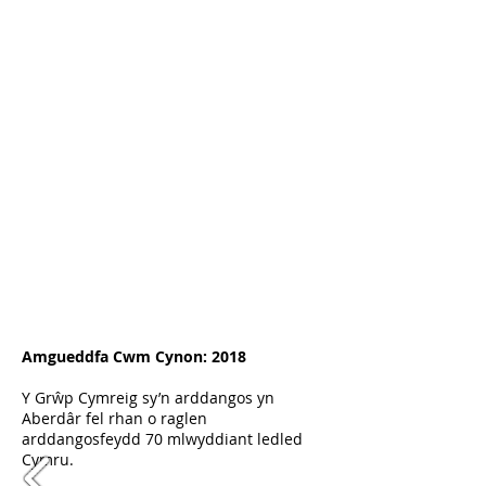
Amgueddfa Cwm Cynon: 2018
Y Grŵp Cymreig sy’n arddangos yn
Aberdâr fel rhan o raglen
arddangosfeydd 70 mlwyddiant ledled
Cymru.