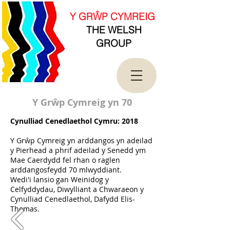
new Date().getTime(),event:'gtm.js'});var
f=d.getElementsByTagName(s)[0],
Y GRŴP CYMREIG
j=d.createElement(s),dl=l!='dataLayer'?'&l='+l:'';j.asy
THE WELSH
nc=true;j.src=
'https://www.googletagmanager.com/gtm.js?
GROUP
id='+i+dl;f.parentNode.insertBefore(j,f);
})(window,document,'script','dataLayer','GTM-
T4QK2CJ');</script>
<!-- End Google Tag Manager -->
Y Grŵp Cymreig yn 70
Cynulliad Cenedlaethol Cymru: 2018
Y Grŵp Cymreig yn arddangos yn adeilad
y Pierhead a phrif adeilad y Senedd ym
Mae Caerdydd fel rhan o raglen
arddangosfeydd 70 mlwyddiant.
Wedi'i lansio gan Weinidog y
Celfyddydau, Diwylliant a Chwaraeon y
Cynulliad Cenedlaethol, Dafydd Elis-
Thomas.