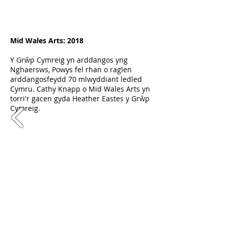
Mid Wales Arts: 2018
Y Grŵp Cymreig yn arddangos yng
Nghaersws, Powys fel rhan o raglen
arddangosfeydd 70 mlwyddiant ledled
Cymru. Cathy Knapp o Mid Wales Arts yn
torri'r gacen gyda Heather Eastes y Grŵp
Cymreig.