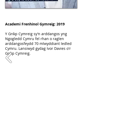
Academi Frenhinol Gymreig: 2019
Y Grŵp Cymreig sy’n arddangos yng
Ngogledd Cymru fel rhan o raglen
arddangosfeydd 70 mlwyddiant ledled
Cymru. Lansiwyd gydag Ivor Davies o'r
Grŵp Cymreig.