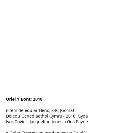
Oriel Y Bont: 2018
Eitem deledu ar Heno, S4C (Gorsaf
Deledu Genedlaethol Cymru): 2018. Gyda
Ivor Davies, Jacqueline Jones a Gus Payne.
Y Grŵp Cymreig yn arddangos yn Oriel Y