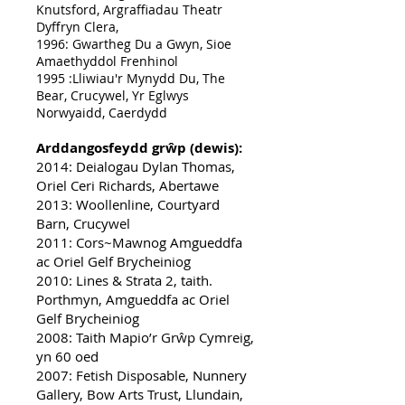
Knutsford, Argraffiadau Theatr
Dyffryn Clera,
1996: Gwartheg Du a Gwyn, Sioe
Amaethyddol Frenhinol
1995 :Lliwiau'r Mynydd Du, The
Bear, Crucywel, Yr Eglwys
Norwyaidd, Caerdydd
Arddangosfeydd grŵp (dewis):
2014: Deialogau Dylan Thomas,
Oriel Ceri Richards, Abertawe
2013: Woollenline, Courtyard
Barn, Crucywel
2011: Cors~Mawnog Amgueddfa
ac Oriel Gelf Brycheiniog
2010: Lines & Strata 2, taith.
Porthmyn, Amgueddfa ac Oriel
Gelf Brycheiniog
2008: Taith Mapio’r Grŵp Cymreig,
yn 60 oed
2007: Fetish Disposable, Nunnery
Gallery, Bow Arts Trust, Llundain,