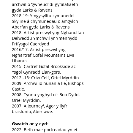
archwilio ‘gwneud’ di-gyfalafiaeth
gyda Larks & Ravens
2018-19: Ymgysylltu cymunedol
Skyline â chymunedau o amgylch
Aberfan gyda Larks & Ravens
2018: Artist preswyl yng Nghanolfan
Delweddu Ymchwil yr Ymennydd
Prifysgol Caerdydd
2016/17: Artist preswyl yng
Nghartref Gofal Mountains EMI
Libanus
2015: Cartref Gofal Brookside ac
Ysgol Gynradd Llan-gors.
2012 -15: Criw Celf, Oriel Myrddin.
2009: Archwilio hunan a lle, Bishops
Castle.
2008: Tynnu ynghyd o'r Bob Dydd,
Oriel Myrddin.
2007: A Journey', Agor y llyfr
braslunio, Abertawe.
Gwaith ar y cyd:
2022: Beth mae portreadau yn ei