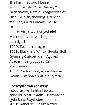
The Farm, Stroud House
2004: Identity, Oriel Davies, Y
Drenewydd, Defaid, Amgueddfa ac
Oriel Gelf Brycheiniog, Drawing
the Line, Oriel Orleans House,
Llundain
2000: Prin, Gŵyl Ryngwladol
Merched, Oriel Washington,
Caerdydd
1999: Taunton ar agor
1998: Black and White, Gwobr Gelf
Gymreig Gulkbenkian, Agored
Academi Celfyddydau Cain
Manceinion
1997: Pontardawe, Agweddau ar
Gymru, Biennale Arlunio Cymru
Preswyliadau (dewis):
2022: D(raw) dathliad bwyd:
gwneud, blasu 7 dathlu'r cynhaeaf
gyda Banc Bwyd Aberhonddu
2019: Hothouse, Blasu’r Newid,