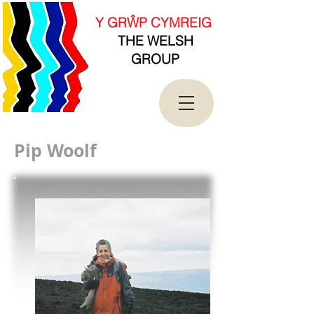
new Date().getTime(),event:'gtm.js'});var
f=d.getElementsByTagName(s)[0],
Y GRŴP CYMREIG
j=d.createElement(s),dl=l!='dataLayer'?'&l='+l:'';j.asy
THE WELSH
nc=true;j.src=
'https://www.googletagmanager.com/gtm.js?
GROUP
id='+i+dl;f.parentNode.insertBefore(j,f);
})(window,document,'script','dataLayer','GTM-
T4QK2CJ');</script>
<!-- End Google Tag Manager -->
Pip Woolf