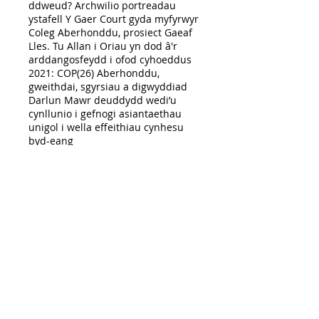
ddweud? Archwilio portreadau
ystafell Y Gaer Court gyda myfyrwyr
Coleg Aberhonddu, prosiect Gaeaf
Lles. Tu Allan i Oriau yn dod â'r
arddangosfeydd i ofod cyhoeddus
2021: COP(26) Aberhonddu,
gweithdai, sgyrsiau a digwyddiad
Darlun Mawr deuddydd wedi’u
cynllunio i gefnogi asiantaethau
unigol i wella effeithiau cynhesu
byd-eang
2014: Oriel Cae Glas, ar gyfer Tai
Calon yn Nantyglo a chartref
preswyl Tŷ Parc, Tredegar
2009: Goleuo’r Grîn ar gyfer Chris
Burnet Associates a Chyngor Tref
Silloth, cynllun rheoli cadwraeth ar
gyfer arian treftadaeth y loteri.
Archwilio hunan a lle, Ysgol
Gynradd Bishop's Castle
2008: Seeds for Change i Chris
Burnet Associates a Chyngor Dinas
Caer, ymgynghoriad cymunedol ar
gyfer ailddatblygu Parc Grosvenor