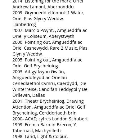
2014: Listening for the mark, Oriel
Andrew Lamont, Aberhonddu
2009: Grymoedd elfennol: 1 Water,
Oriel Plas Glyn y Weddw,
Llanbedrog
2007: Marcio Pwynt, , Amgueddfa ac
Oriel y Coliseum, Aberystwyth
2006: Pointing out, Amgueddfa ac
Oriel Casnewydd, Rare 2 Music, Plas
Glyn y Weddw,
2005: Pointing out, Amgueddfa ac
Oriel Gelf Brycheiniog
2003: Ail-gyflwyno Gwlân,
Amgueddfeydd ac Orielau
Cenedlaethol Cymru, Caerdydd, Die
Winterreise, Canolfan Feddygol y De
Orllewin, Dallas
2001: Theatr Brycheiniog, Drawing
Attention. Amgueddfa ac Oriel Gelf
Brycheiniog, Cerddoriaeth brin
2000- ACAD, cyfres London Schubert
1999: From a Barn in Brecon, Y
Tabernacl, Machynlleth
1998: Land, Light & Colour,