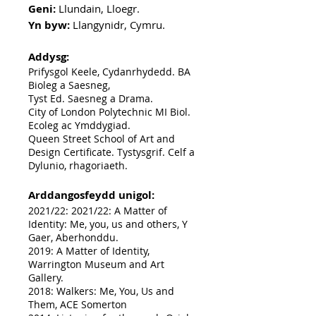
Geni:
Llundain, Lloegr.
Yn byw:
Llangynidr, Cymru
.
Addysg:
Prifysgol Keele, Cydanrhydedd. BA
Bioleg a Saesneg,
Tyst
Ed. Saesneg a Drama.
City of London Polytechnic MI Biol.
Ecoleg ac Ymddygiad.
Queen Street School of Art and
Design Certificate. Tystysgrif. Celf a
Dylunio, rhagoriaeth.
Arddangosfeydd unigol:
2021/22: 2021/22: A Matter of
Identity: Me, you, us and others, Y
Gaer, Aberhonddu.
2019: A Matter of Identity,
Warrington Museum and Art
Gallery.
2018: Walkers: Me, You, Us and
Them, ACE Somerton