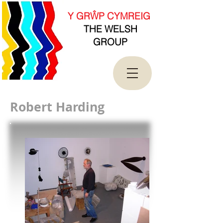
new Date().getTime(),event:'gtm.js'});var
f=d.getElementsByTagName(s)[0],
Y GRŴP CYMREIG
j=d.createElement(s),dl=l!='dataLayer'?'&l='+l:'';j.asy
THE WELSH
nc=true;j.src=
'https://www.googletagmanager.com/gtm.js?
GROUP
id='+i+dl;f.parentNode.insertBefore(j,f);
})(window,document,'script','dataLayer','GTM-
T4QK2CJ');</script>
<!-- End Google Tag Manager -->
Robert Harding