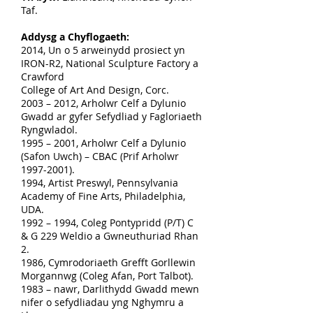
Taf.
Addysg a Chyflogaeth:
2014, Un o 5 arweinydd prosiect yn
IRON-R2, National Sculpture Factory a
Crawford
College of Art And Design, Corc.
2003 – 2012, Arholwr Celf a Dylunio
Gwadd ar gyfer Sefydliad y Fagloriaeth
Ryngwladol.
1995 – 2001, Arholwr Celf a Dylunio
(Safon Uwch) – CBAC (Prif Arholwr
1997-2001).
1994, Artist Preswyl, Pennsylvania
Academy of Fine Arts, Philadelphia,
UDA.
1992 – 1994, Coleg Pontypridd (P/T) C
& G 229 Weldio a Gwneuthuriad Rhan
2.
1986, Cymrodoriaeth Grefft Gorllewin
Morgannwg (Coleg Afan, Port Talbot).
1983 – nawr, Darlithydd Gwadd mewn
nifer o sefydliadau yng Nghymru a