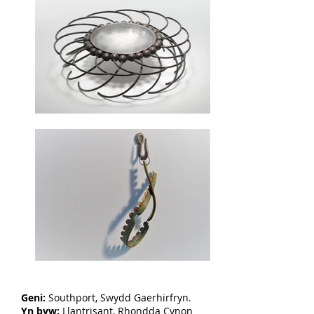
Geni:
Southport, Swydd Gaerhirfryn.
Yn byw:
Llantrisant, Rhondda Cynon