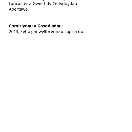
Lancaster a Gweithdy Celfyddydau
Abertawe.
Comisiynau a Gosodiadau:
2013, Set o ganwyllbrennau copr a dur
di-staen ar gyfer Y Gwarchodlu
Cymreig.
2010 - 11, Cerfluniau dur gwrthstaen
safle-benodol ar gyfer dwy ardd
breifat yng Nghymru.
2003, Gwobr Madog wedi'i dylunio a'i
ffugio ar gyfer Gŵyl Lenyddiaeth y
Gelli.
3 cerflun dur di-staen safle-benodol ar
gyfer coed, Cyfeillion Clynfyw,
Aberteifi.
1997, Cerflunwaith yn y Parc, Parc yr
Ŵyl, Glyn Ebwy – cerflun safle-
benodol.
1993, Gweithio gyda 18 o blant wyth
oed i gynhyrchu cerflun metel safle-
benodol ar gyfer y tu allan i Westy'r