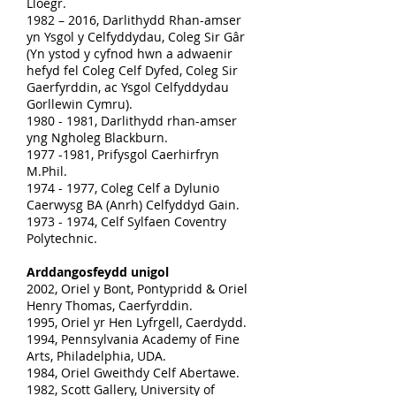
Lloegr.
1982 – 2016, Darlithydd Rhan-amser
yn Ysgol y Celfyddydau, Coleg Sir Gâr
(Yn ystod y cyfnod hwn a adwaenir
hefyd fel Coleg Celf Dyfed, Coleg Sir
Gaerfyrddin, ac Ysgol Celfyddydau
Gorllewin Cymru).
1980 - 1981, Darlithydd rhan-amser
yng Ngholeg Blackburn.
1977 -1981, Prifysgol Caerhirfryn
M.Phil.
1974 - 1977, Coleg Celf a Dylunio
Caerwysg BA (Anrh) Celfyddyd Gain.
1973 - 1974, Celf Sylfaen Coventry
Polytechnic.
Arddangosfeydd unigol
2002, Oriel y Bont, Pontypridd & Oriel
Henry Thomas, Caerfyrddin.
1995, Oriel yr Hen Lyfrgell, Caerdydd.
1994, Pennsylvania Academy of Fine
Arts, Philadelphia, UDA.
1984, Oriel Gweithdy Celf Abertawe.
1982, Scott Gallery, University of