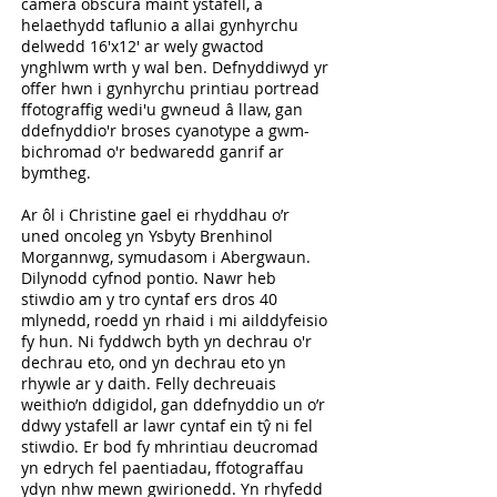
camera obscura maint ystafell, a
helaethydd taflunio a allai gynhyrchu
delwedd 16'x12' ar wely gwactod
ynghlwm wrth y wal ben. Defnyddiwyd yr
offer hwn i gynhyrchu printiau portread
ffotograffig wedi'u gwneud â llaw, gan
ddefnyddio'r broses cyanotype a gwm-
bichromad o'r bedwaredd ganrif ar
bymtheg.
Ar ôl i Christine gael ei rhyddhau o’r
uned oncoleg yn Ysbyty Brenhinol
Morgannwg, symudasom i Abergwaun.
Dilynodd cyfnod pontio. Nawr heb
stiwdio am y tro cyntaf ers dros 40
mlynedd, roedd yn rhaid i mi ailddyfeisio
fy hun. Ni fyddwch byth yn dechrau o'r
dechrau eto, ond yn dechrau eto yn
rhywle ar y daith. Felly dechreuais
weithio’n ddigidol, gan ddefnyddio un o’r
ddwy ystafell ar lawr cyntaf ein tŷ ni fel
stiwdio. Er bod fy mhrintiau deucromad
yn edrych fel paentiadau, ffotograffau
ydyn nhw mewn gwirionedd. Yn rhyfedd