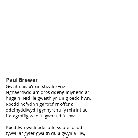
Paul Brewer
Gweithiais o'r un stiwdio yng
Nghaerdydd am dros ddeng mlynedd ar
hugain. Nid lle gwaith yn unig oedd hwn.
Roedd hefyd yn gartref i'r offer a
ddefnyddiwyd i gynhyrchu fy mhrintiau
ffotograffig wedi'u gwneud â llaw.
Roeddwn wedi adeiladu ystafelloedd
tywyll ar gyfer gwaith du a gwyn a lliw,