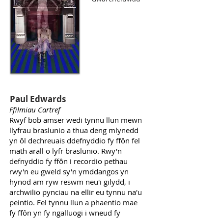
Paul Edwards
Ffilmiau Cartref
Rwyf bob amser wedi tynnu llun mewn
llyfrau braslunio a thua deng mlynedd
yn ôl dechreuais ddefnyddio fy ffôn fel
math arall o lyfr braslunio. Rwy'n
defnyddio fy ffôn i recordio pethau
rwy'n eu gweld sy'n ymddangos yn
hynod am ryw reswm neu'i gilydd, i
archwilio pynciau na ellir eu tynnu na'u
peintio. Fel tynnu llun a phaentio mae
fy ffôn yn fy ngalluogi i wneud fy