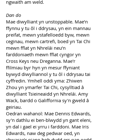
ngwaith am weld.
Dan do
Mae diwylliant yn unstoppable. Mae’n
ffynnu y tu ôl i ddrysau, yn ein mannau
preifat, mewn ystafelloedd byw, mewn
ceginau, mewn cartrefi, boed yn Tai Chi
mewn fflat yn Nhrelái neu’n
farddoniaeth mewn fflat cyngor yn
Cross Keys neu Dreganna. Mae'r
ffilmiau byr hyn yn mesur ffyniant
bywyd diwylliannol y tu ôl i ddrysau tai
cyffredin. Ymhell oddi yma: Zhiwen
Zhou yn ymarfer Tai Chi, cysylltiad â
diwylliant Tsieineaidd yn Nhrelái. Amy
Wack, bardd o Galiffornia sy'n gweld â
geiriau.
Oedran wahanol: Mae Dennis Edwards,
sy'n dathlu ei ben-blwydd yn gant eleni,
yn dal i gael ei yrru i farddoni. Mae Iris
Edwards, naw deg pedwar oed, yn
chwarae’r piano bob dydd ers pan oedd