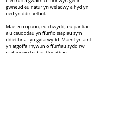
electron a gwaith cerflunwyr, gellir
gwneud eu natur yn weladwy a hyd yn
oed yn ddiriaethol.
Mae eu copaon, eu chwydd, eu pantiau
a'u ceudodau yn ffurfio siapiau sy'n
ddieithr ac yn gyfarwydd. Maent yn aml
yn atgoffa rhywun o ffurfiau sydd i'w
cael mewn hadau, ffrwythau,
strwythurau'r corff dynol, a hyd yn oed
ffurfiau gwrthrychau o waith dyn. Maent
yn hanfod bywyd.
Rwy’n mwynhau’r cyffro o archwilio byd
electronig y cyfrifiadur i siapio fy
gwrthrychau rhithwir ac yna, yn ogystal
â hyn, i ddefnyddio technolegau
arbennig i’w troi’n ddelweddau 3D
diriaethol, y gellir eu ‘printio’’.
Argraffwyd y gweithiau hyn mewn 3D
gyda chefnogaeth yr Athro Emeritws
Keith Brown o Brifysgol Manceinion.