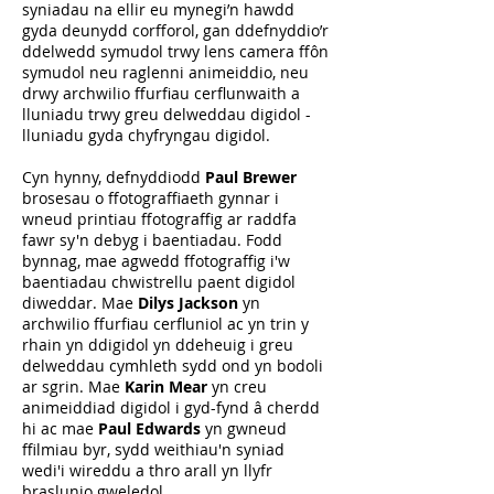
syniadau na ellir eu mynegi’n hawdd
gyda deunydd corfforol, gan ddefnyddio’r
ddelwedd symudol trwy lens camera ffôn
symudol neu raglenni animeiddio, neu
drwy archwilio ffurfiau cerflunwaith a
lluniadu trwy greu delweddau digidol -
lluniadu gyda chyfryngau digidol.
Cyn hynny, defnyddiodd
Paul Brewer
brosesau o ffotograffiaeth gynnar i
wneud printiau ffotograffig ar raddfa
fawr sy'n debyg i baentiadau. Fodd
bynnag, mae agwedd ffotograffig i'w
baentiadau chwistrellu paent digidol
diweddar. Mae
Dilys Jackson
yn
archwilio ffurfiau cerfluniol ac yn trin y
rhain yn ddigidol yn ddeheuig i greu
delweddau cymhleth sydd ond yn bodoli
ar sgrin. Mae
Karin Mear
yn creu
animeiddiad digidol i gyd-fynd â cherdd
hi ac mae
Paul Edwards
yn gwneud
ffilmiau byr, sydd weithiau'n syniad
wedi'i wireddu a thro arall yn llyfr
braslunio gweledol.