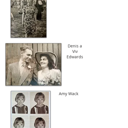
Denis a
Viv
Edwards
Amy Wack