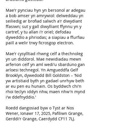
Mae'r pynciau hyn yn bersonol ar adegau
a bob amser yn amrywiol: delweddau yn
seiliedig ar brofiad salwch a'r diwydiant
ffasiwn; sut y gall diwylliant ffynnu yn y
cartref, y tu allan i'r oriel; defodau
dyweddïo a phriodas; a siapiau a ffurfiau
paill a welir trwy ficrosgop electron.
Mae'r cysylltiad rhwng celf a thechnoleg
yn un diddorol. Mae newidiadau mewn
arferion celf yn aml wedi'u sbarduno gan
arloesi technegol. Yn Amgueddfa Gelf
Brooklyn, dywedodd Bill Goldston – 'Nid
yw artistiaid byth yn gadael unrhyw beth
ar eu pen eu hunain. Os byddwch chi'n
rhoi teclyn iddyn nhw, maen nhw'n mynd
i'w ddefnyddio.'
Roedd dangosiad byw o Tyst ar Nos
Wener, Ionawr 17, 2025, Pafiliwn Grange,
Gerddi'r Grange, Caerdydd CF11 7LJ.