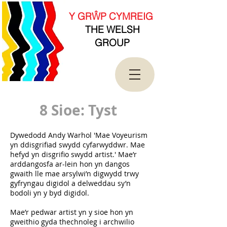
new Date().getTime(),event:'gtm.js'});var
f=d.getElementsByTagName(s)[0],
Y GRŴP CYMREIG
j=d.createElement(s),dl=l!='dataLayer'?'&l='+l:'';j.asy
THE WELSH
nc=true;j.src=
'https://www.googletagmanager.com/gtm.js?
GROUP
id='+i+dl;f.parentNode.insertBefore(j,f);
})(window,document,'script','dataLayer','GTM-
T4QK2CJ');</script>
<!-- End Google Tag Manager -->
8 Sioe: Tyst
Dywedodd Andy Warhol 'Mae Voyeurism
yn ddisgrifiad swydd cyfarwyddwr. Mae
hefyd yn disgrifio swydd artist.' Mae’r
arddangosfa ar-lein hon yn dangos
gwaith lle mae arsylwi’n digwydd trwy
gyfryngau digidol a delweddau sy’n
bodoli yn y byd digidol.
Mae’r pedwar artist yn y sioe hon yn
gweithio gyda thechnoleg i archwilio