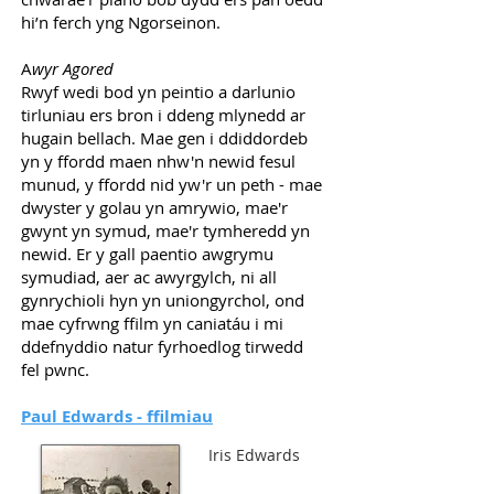
hi’n ferch yng Ngorseinon.
A
wyr Agored
Rwyf wedi bod yn peintio a darlunio
tirluniau ers bron i ddeng mlynedd ar
hugain bellach. Mae gen i ddiddordeb
yn y ffordd maen nhw'n newid fesul
munud, y ffordd nid yw'r un peth - mae
dwyster y golau yn amrywio, mae'r
gwynt yn symud, mae'r tymheredd yn
newid. Er y gall paentio awgrymu
symudiad, aer ac awyrgylch, ni all
gynrychioli hyn yn uniongyrchol, ond
mae cyfrwng ffilm yn caniatáu i mi
ddefnyddio natur fyrhoedlog tirwedd
fel pwnc.
Paul Edwards -
ffilmiau
Iris Edwards