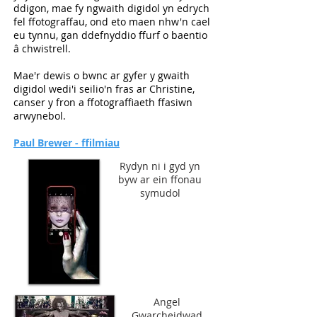
ddigon, mae fy ngwaith digidol yn edrych
fel ffotograffau, ond eto maen nhw'n cael
eu tynnu, gan ddefnyddio ffurf o baentio
â chwistrell.
Mae'r dewis o bwnc ar gyfer y gwaith
digidol wedi'i seilio'n fras ar Christine,
canser y fron a ffotograffiaeth ffasiwn
arwynebol.
Paul Brewer - ffilmiau
Rydyn ni i gyd yn
byw ar ein ffonau
symudol
Angel
Gwarcheidwad