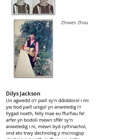
Zhiwen Zhou
Dilys Jackson
Un agwedd o’r paill sy’n ddiddorol i mi
yw bod paill unigol yn anweledig i’r
llygad noeth, felly mae eu ffurfiau fel
arfer yn bodoli mewn sffêr sy’n
anweledig i ni, mewn byd cyfrinachol,
ond eto trwy dechnoleg y microsgop